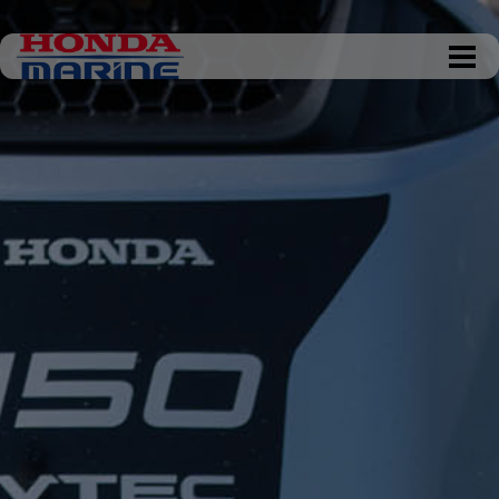
DKK 0,00
Tøm kurv
Gå til kassen