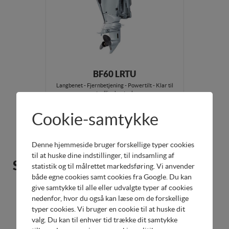
BF60 LRTU
Langbenet - Fjernbetjening - Powertilt - Klar til
trollingkontrol
Cookie-samtykke
Mere info
DKK 74.995,00
Denne hjemmeside bruger forskellige typer cookies
til at huske dine indstillinger, til indsamling af
Store motorer
statistik og til målrettet markedsføring. Vi anvender
både egne cookies samt cookies fra Google. Du kan
give samtykke til alle eller udvalgte typer af cookies
nedenfor, hvor du også kan læse om de forskellige
Sæsonpris
typer cookies. Vi bruger en cookie til at huske dit
valg. Du kan til enhver tid trække dit samtykke