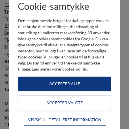
Cookie-samtykke
12 V - 22 A
Frem - Neutral - Bak, udveksling
Denne hjemmeside bruger forskellige typer cookies
2,07
til at huske dine indstillinger, til indsamling af
statistik og til målrettet markedsføring. Vi anvender
både egne cookies samt cookies fra Google. Du kan
Fjernbetjening
give samtykke til alle eller udvalgte typer af cookies
nedenfor, hvor du også kan læse om de forskellige
Hydraulisk
typer cookies. Vi bruger en cookie til at huske dit
valg. Du kan til enhver tid trække dit samtykke
521 mm (L)
tilbage. Læs mere i
vores cookie-politik
.
60 HK
-
851 mm x 417 mm x 1397 mm
Teknisk
VIS/SKJUL DETALJERET INFORMATION
110,0 kg
Tekniske cookies er nødvendige for hjemmesidens