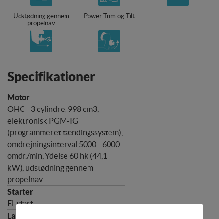
Udstødning gennem
Power Trim og Tilt
propelnav
Specifikationer
OHC - 3 cylindre, 998 cm3,
elektronisk PGM-IG
(programmeret tændingssystem),
omdrejningsinterval 5000 - 6000
omdr./min, Ydelse 60 hk (44,1
kW), udstødning gennem
propelnav
El-start