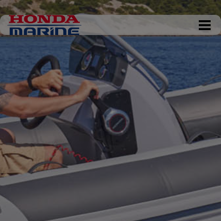
DKK 0,00
Tøm kurv
Gå til kassen