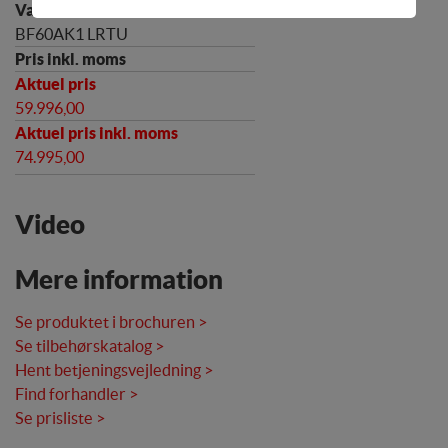
grundlæggende funktioner som fx navigation,
adgangskontrol samt indkøbskurv og kan derfor ikke
BF60AK1 LRTU
fravælges
Statistik
59.996,00
Statistik-cookies bruges til at optimere design,
brugervenlighed og effektiviteten af en hjemmeside.
74.995,00
Fx ved at indsamle besøgsstatistik om antal besøg og
hvordan hjemmesiden bruges.
Video
Personalisering
Personaliserings-cookies (tracking-cookies)
Mere information
indsamler brugerens digitale fodspor på tværs af
flere hjemmesider og registrerer, hvad brugeren
interesserer sig for/søger på for at kunne
Se produktet i brochuren >
personalisere indholdet på en hjemmeside - dvs. vise
Se tilbehørskatalog >
indhold, som kan være interessant for den enkelte
Hent betjeningsvejledning >
bruger.
Find forhandler >
Se prisliste >
Markedsføring