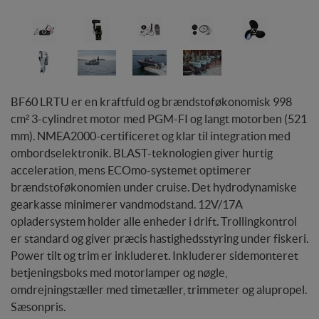
BF60 LRTU er en kraftfuld og brændstoføkonomisk 998
cm² 3-cylindret motor med PGM-FI og langt motorben (521
mm). NMEA2000-certificeret og klar til integration med
ombordselektronik. BLAST-teknologien giver hurtig
acceleration, mens ECOmo-systemet optimerer
brændstoføkonomien under cruise. Det hydrodynamiske
gearkasse minimerer vandmodstand. 12V/17A
opladersystem holder alle enheder i drift. Trollingkontrol
er standard og giver præcis hastighedsstyring under fiskeri.
Power tilt og trim er inkluderet. Inkluderer sidemonteret
betjeningsboks med motorlamper og nøgle,
omdrejningstæller med timetæller, trimmeter og alupropel.
Sæsonpris.