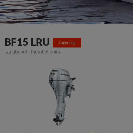
BF15 LRU
Lagersalg
Langbenet - Fjernbetjening