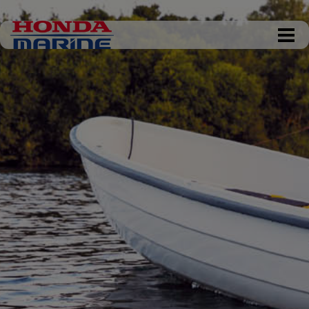
DKK 0,00
Tøm kurv
Gå til kassen