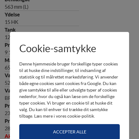
563 mm (L)
15 HK
12,5 ltr. separat tank
Cookie-samtykke
9 1/4 x 10" (4 blade)"
Denne hjemmeside bruger forskellige typer cookies
650 mm x 350 mm x 1240 mm
til at huske dine indstillinger, til indsamling af
statistik og til målrettet markedsføring. Vi anvender
52,0 kg
både egne cookies samt cookies fra Google. Du kan
give samtykke til alle eller udvalgte typer af cookies
nedenfor, hvor du også kan læse om de forskellige
BF15DK2 LRU
typer cookies. Vi bruger en cookie til at huske dit
valg. Du kan til enhver tid trække dit samtykke
23.196,00
tilbage. Læs mere i
vores cookie-politik
.
28.995,00