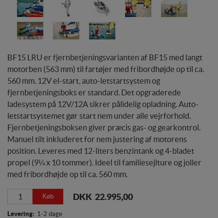
BF15 LRU er fjernbetjeningsvarianten af BF15 med langt
motorben (563 mm) til fartøjer med fribordhøjde op til ca.
560 mm. 12V el-start, auto-letstartsystem og
fjernbetjeningsboks er standard. Det opgraderede
ladesystem på 12V/12A sikrer pålidelig opladning. Auto-
letstartsystemet gør start nem under alle vejrforhold.
Fjernbetjeningsboksen giver præcis gas- og gearkontrol.
Manuel tilt inkluderet for nem justering af motorens
position. Leveres med 12-liters benzintank og 4-bladet
propel (9¼ x 10 tommer). Ideel til familiesejlture og joller
med fribordhøjde op til ca. 560 mm.
DKK 22.995,00
Køb
Levering:
1-2 dage