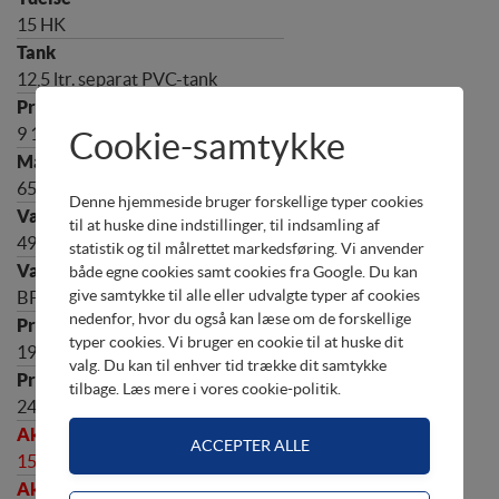
15 HK
12,5 ltr. separat PVC-tank
9 1/4 x 10" (4 blade)"
Cookie-samtykke
650 mm x 350 mm x 1240 mm
Denne hjemmeside bruger forskellige typer cookies
til at huske dine indstillinger, til indsamling af
49,5 kg
statistik og til målrettet markedsføring. Vi anvender
både egne cookies samt cookies fra Google. Du kan
give samtykke til alle eller udvalgte typer af cookies
BF15DK2 LHU
nedenfor, hvor du også kan læse om de forskellige
typer cookies. Vi bruger en cookie til at huske dit
19.596,00
valg. Du kan til enhver tid trække dit samtykke
tilbage. Læs mere i
vores cookie-politik
.
24.495,00
15.996,00