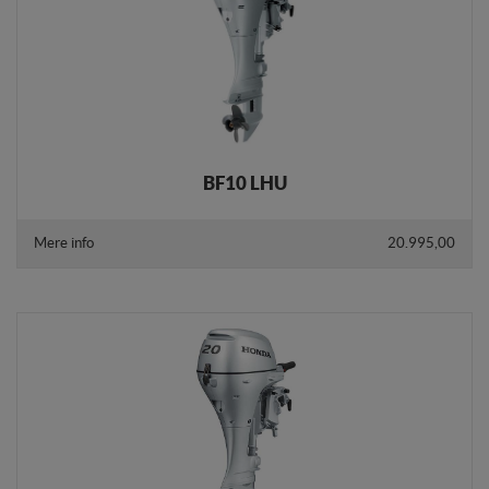
personalisere indholdet på en hjemmeside - dvs. vise
indhold, som kan være interessant for den enkelte
bruger.
Markedsføring
Markedsførings-cookies (tracking-cookies)
indsamler brugerens digitale fodspor på tværs af
flere hjemmesider og registrerer, hvad brugeren
BF10 LHU
interesserer sig for/søger på for at kunne vise
personrettede annoncer, når denne færdes på
internettet.
Mere info
20.995,00