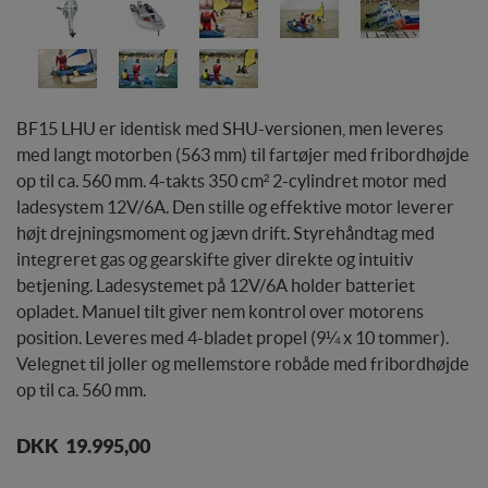
BF15 LHU er identisk med SHU-versionen, men leveres
med langt motorben (563 mm) til fartøjer med fribordhøjde
op til ca. 560 mm. 4-takts 350 cm² 2-cylindret motor med
ladesystem 12V/6A. Den stille og effektive motor leverer
højt drejningsmoment og jævn drift. Styrehåndtag med
integreret gas og gearskifte giver direkte og intuitiv
betjening. Ladesystemet på 12V/6A holder batteriet
opladet. Manuel tilt giver nem kontrol over motorens
position. Leveres med 4-bladet propel (9¼ x 10 tommer).
Velegnet til joller og mellemstore robåde med fribordhøjde
op til ca. 560 mm.
Levering:
ca. 14 dage
DKK 19.995,00