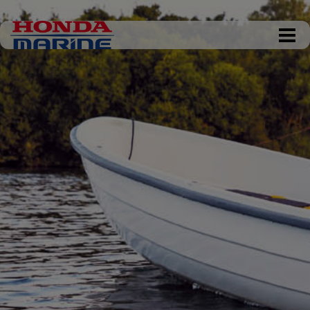
DKK 0,00
Tøm kurv
Gå til kassen