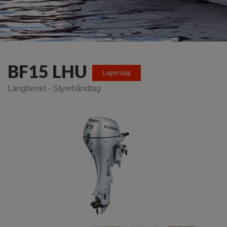
BF15 LHU
Lagersalg
Langbenet - Styrehåndtag