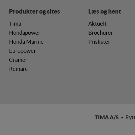
Produkter og sites
Læs og hent
Tima
Aktuelt
Hondapower
Brochurer
Honda Marine
Prislister
Europower
Cramer
Remarc
TIMA A/S
• Ryt