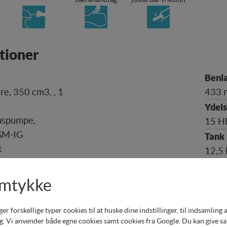
tioner
re, 350 cm3, , 1
433 
nspumpe,
15 H
GM-IG
t
12,5 
m),
erval 4500 -
9 1/4
amtykke
n., Ydelse 15 hk
gang , udstødning
650 
forskellige typer cookies til at huske dine indstillinger, til indsamling af 
lnav
. Vi anvender både egne cookies samt cookies fra Google. Du kan give samt