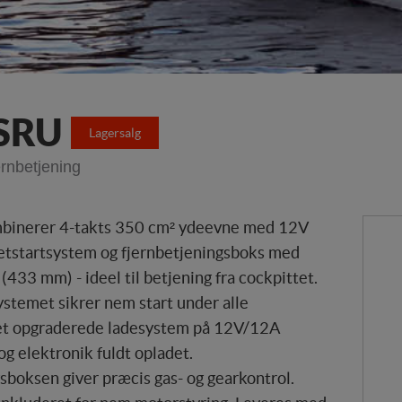
SRU
Lagersalg
ernbetjening
inerer 4-takts 350 cm² ydeevne med 12V
-letstartsystem og fjernbetjeningsboks med
433 mm) - ideel til betjening fra cockpittet.
ystemet sikrer nem start under alle
Det opgraderede ladesystem på 12V/12A
og elektronik fuldt opladet.
sboksen giver præcis gas- og gearkontrol.