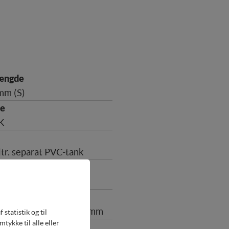
mm (S)
K
ltr. separat PVC-tank
 x 10" (4 blade)"
mm x 350 mm x 1110 mm
statistik og til
ykke til alle eller