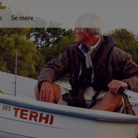
e
Se mere
DKK 0,00
Tøm kurv
Gå til kassen