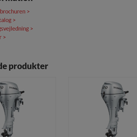
(tracking-cookies) indsamler brugerens digitale fodspor på tværs af fl
ren interesserer sig for/søger på for at kunne vise personrettede annonce
 brochuren >
talog >
svejledning >
r >
de produkter