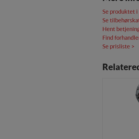
Markedsførings-cookies 
registrerer, hvad bruge
Se produktet i
internettet.
Se tilbehørska
Hent betjening
Find forhandle
Se prisliste >
Relatere