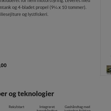
 inkluderet for nem motorstyring. Leveres med
intank og 4-bladet propel (9¼ x 10 tommer).
liesejlture og lystfiskeri.
age
,00
er og teknologier
Rekylstart
Integreret
Gashåndtag med
bærehåndtag
justerbar friktion