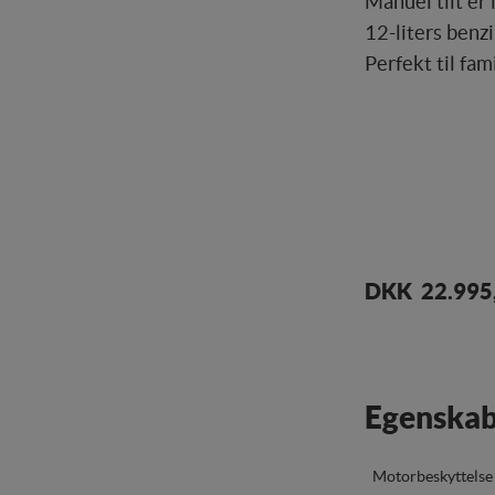
Manuel tilt er
12-liters benz
Perfekt til fami
Levering:
ca. 14 d
DKK 22.995
Egenskab
Motorbeskyttelse