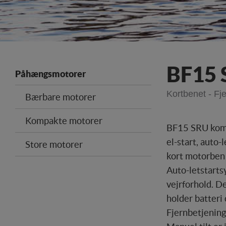
BF15 
Påhængsmotorer
Kortbenet - Fj
Bærbare motorer
Kompakte motorer
BF15 SRU komb
el-start, auto
Store motorer
kort motorben (
Auto-letstarts
vejrforhold. 
holder batteri 
Fjernbetjening