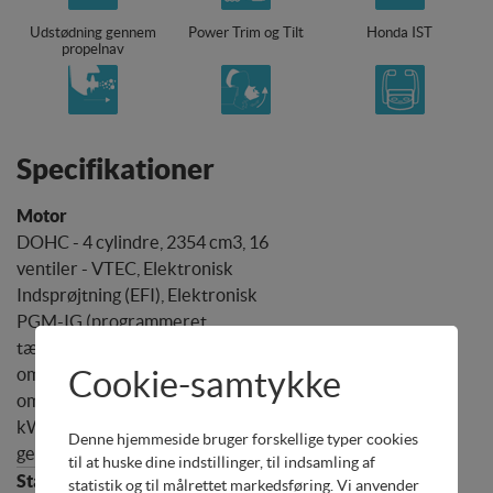
Udstødning gennem
Power Trim og Tilt
Honda IST
propelnav
Specifikationer
DOHC - 4 cylindre, 2354 cm3, 16
ventiler - VTEC, Elektronisk
Indsprøjtning (EFI), Elektronisk
PGM-IG (programmeret
tændingssystem),
omdrejningsinterval 5000 - 6000
Cookie-samtykke
omdr./min, Ydelse 150 hk (110,3
kW), tomgang , udstødning
Denne hjemmeside bruger forskellige typer cookies
gennem propelnav
til at huske dine indstillinger, til indsamling af
statistik og til målrettet markedsføring. Vi anvender