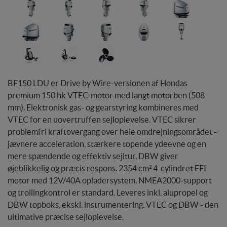
BF150 LDU er Drive by Wire-versionen af Hondas
premium 150 hk VTEC-motor med langt motorben (508
mm). Elektronisk gas- og gearstyring kombineres med
VTEC for en uovertruffen sejloplevelse. VTEC sikrer
problemfri kraftovergang over hele omdrejningsområdet -
jævnere acceleration, stærkere topende ydeevne og en
mere spændende og effektiv sejltur. DBW giver
øjeblikkelig og præcis respons. 2354 cm² 4-cylindret EFI
motor med 12V/40A opladersystem. NMEA2000-support
og trollingkontrol er standard. Leveres inkl. alupropel og
DBW topboks, ekskl. instrumentering. VTEC og DBW - den
ultimative præcise sejloplevelse.