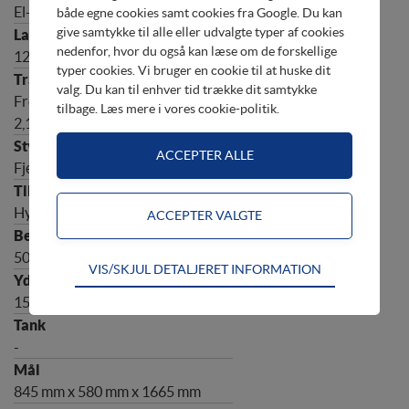
El-start
både egne cookies samt cookies fra Google. Du kan
give samtykke til alle eller udvalgte typer af cookies
nedenfor, hvor du også kan læse om de forskellige
12 V - 40 A
typer cookies. Vi bruger en cookie til at huske dit
valg. Du kan til enhver tid trække dit samtykke
Frem - Neutral - Bak, udveksling
tilbage. Læs mere i
vores cookie-politik
.
2,14
Fjernbetjening
Hydraulisk
508 mm (L)
Teknisk
VIS/SKJUL DETALJERET INFORMATION
Tekniske cookies er nødvendige for hjemmesidens
150 HK
grundlæggende funktioner som fx navigation,
adgangskontrol samt indkøbskurv og kan derfor ikke
-
fravælges
Statistik
845 mm x 580 mm x 1665 mm