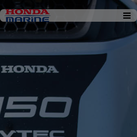
DKK 0,00
Tøm kurv
Gå til kassen