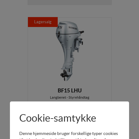
Lagersalg
BF15 LHU
Langbenet - Styrehåndtag
Cookie-samtykke
Mere info
DKK 19.995,00
Denne hjemmeside bruger forskellige typer cookies