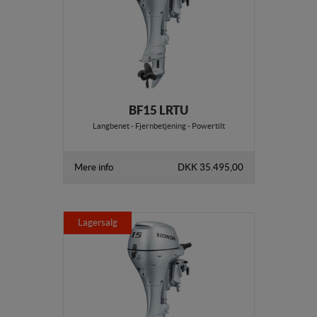
Statistik
Statistik-cookies bruges til at optimere design,
brugervenlighed og effektiviteten af en hjemmeside.
Fx ved at indsamle besøgsstatistik om antal besøg og
hvordan hjemmesiden bruges.
Personalisering
BF15 LRTU
Personaliserings-cookies (tracking-cookies)
Langbenet - Fjernbetjening - Powertilt
indsamler brugerens digitale fodspor på tværs af
flere hjemmesider og registrerer, hvad brugeren
interesserer sig for/søger på for at kunne
Mere info
DKK 35.495,00
personalisere indholdet på en hjemmeside - dvs. vise
indhold, som kan være interessant for den enkelte
bruger.
Lagersalg
Markedsføring
Markedsførings-cookies (tracking-cookies)
indsamler brugerens digitale fodspor på tværs af
flere hjemmesider og registrerer, hvad brugeren
interesserer sig for/søger på for at kunne vise
personrettede annoncer, når denne færdes på