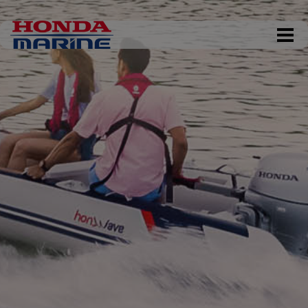
DKK 0,00
Tøm kurv
Gå til kassen