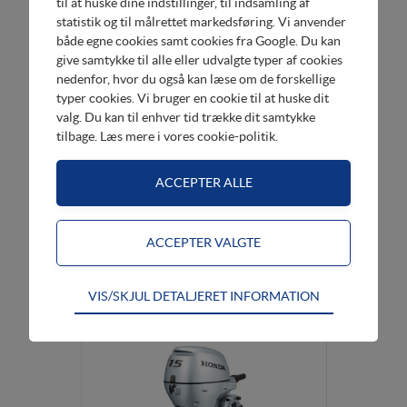
til at huske dine indstillinger, til indsamling af
Lagersalg
statistik og til målrettet markedsføring. Vi anvender
både egne cookies samt cookies fra Google. Du kan
give samtykke til alle eller udvalgte typer af cookies
nedenfor, hvor du også kan læse om de forskellige
typer cookies. Vi bruger en cookie til at huske dit
valg. Du kan til enhver tid trække dit samtykke
tilbage. Læs mere i
vores cookie-politik
.
BF15 LRU
Langbenet - Fjernbetjening
Køb her
DKK 22.995,00
Teknisk
VIS/SKJUL DETALJERET INFORMATION
Tekniske cookies er nødvendige for hjemmesidens
grundlæggende funktioner som fx navigation,
adgangskontrol samt indkøbskurv og kan derfor ikke
fravælges